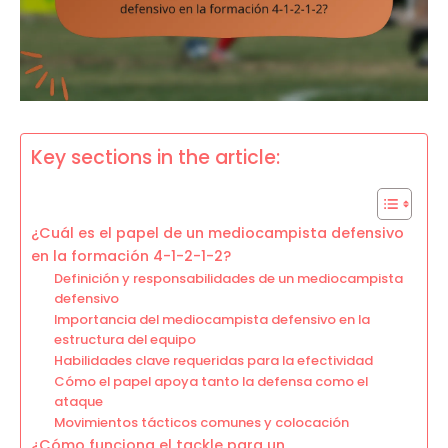
Key sections in the article:
¿Cuál es el papel de un mediocampista defensivo
en la formación 4-1-2-1-2?
Definición y responsabilidades de un mediocampista
defensivo
Importancia del mediocampista defensivo en la
estructura del equipo
Habilidades clave requeridas para la efectividad
Cómo el papel apoya tanto la defensa como el
ataque
Movimientos tácticos comunes y colocación
¿Cómo funciona el tackle para un